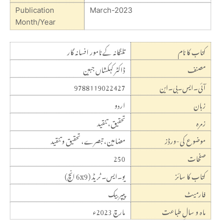
Publication
March-2023
Month/Year
کتاب کا نام
تلنگانہ کے نامور افسانہ گار
مصنف
ڈاکٹر کہکشاں جبین
9788119022427
آئی۔ایس۔بی۔این
زبان
اردو
زمرہ
تحقیق، تنقید
موضوع کی-ورڈز
مضامین، تبصرے، تحقیق و تنقید
250
صفحات
کتاب کا سائز
یو۔ایس۔ ٹریڈ (6x9 انچ)
فارمیٹ
پیپربیک
ماہ و سالِ طباعت
مارچ 2023ء