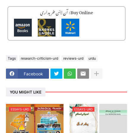
Buy Online : آن لائن خریداری
Tags
research-criticism-urd
reviews-urd
urdu
Facebook
YOU MIGHT LIKE
ESSAYS-URD
ESSAYS-URD