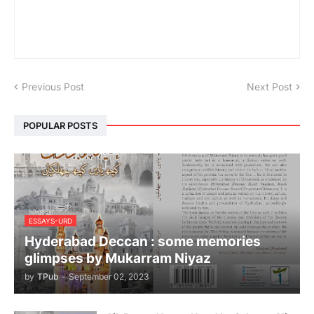
Previous Post
Next Post
POPULAR POSTS
ESSAYS-URD
Hyderabad Deccan : some memories
glimpses by Mukarram Niyaz
by
TPub
-
September 02, 2023