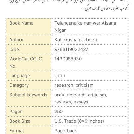
کتاب ضرور معاون ثابت ہوگی۔
Book Name
Telangana ke namwar Afsana
Nigar
Author
Kahekashan Jabeen
ISBN
9788119022427
WorldCat OCLC
1430988030
No.
Language
Urdu
Category
research, criticism
Subject keywords
urdu, research, criticism,
reviews, essays
Pages
250
Book Size
U.S. Trade (6x9 inches)
Format
Paperback