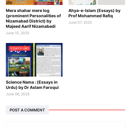
Mera shahar mere log
Ahya-e-Islam (Essays) by
(prominent Personalities of
Prof Mohammed Rafiq
Nizamabad District) by
June 07, 2025
Majeed Aarif Nizamabadi
June 10, 2025
ESSAYS-URD
Science Nama : (Essays in
Urdu) by Dr Aslam Faroqui
June 06, 2025
POST A COMMENT