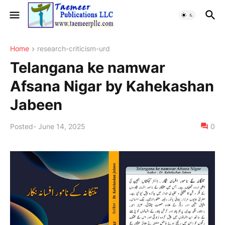
Home
research-criticism-urd
Telangana ke namwar
Afsana Nigar by Kahekashan
Jabeen
Posted
-
June 14, 2025
0