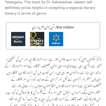
Telangana. This book by Dr. Kahekashan Jabeen will
definitely prove helpful in compiling a regional literary
history in terms of genre.
Buy Online : آن لائن خریداری
ڈاکٹر کہکشاں جبین کو اردو ادب خاص طور سے اردو افسانہ نگاری اور اس کی تحقیق و
تنقید سے دلچسپی رہی ہے چنانچہ وہ اپنی اولین تصنیف "تلنگانہ کے نامور افسانہ گار" کے
ساتھ ادبی دنیا سے روشناس ہو رہی ہیں۔ اس کتاب میں فن افسانہ نگاری، تلنگانہ میں
ادبی پس منظر اور آزادی سے قبل اور آزادی کے بعد حیدرآباد دکن اور تلنگانہ کے
مختلف اضلاع سے وابستہ افسانہ نگاروں مثلاً صغریٰ ہمایوں مرزا، جیلانی بانو، رفیعہ
منظورالامین، بیگ احساس، اقبال متین اور دیگر کے فکر و فن کا جائزہ پیش کیا گیا ہے۔
اس کام کا ایک مقصد تلنگانہ کے افسانہ نگاروں کی ادبی تاریخ مرتب کرنا بھی ہو سکتا
ہے۔ صنفی اعتبار سے علاقہ واری ادبی تاریخ مرتب کرنے میں ڈاکٹر کہکشاں جبین کی یہ