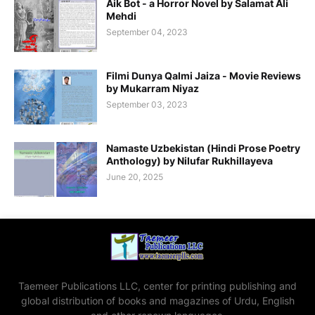
Aik Bot - a Horror Novel by Salamat Ali
Mehdi
September 04, 2023
Filmi Dunya Qalmi Jaiza - Movie Reviews
by Mukarram Niyaz
September 03, 2023
Namaste Uzbekistan (Hindi Prose Poetry
Anthology) by Nilufar Rukhillayeva
June 20, 2025
Taemeer Publications LLC, center for printing publishing and
global distribution of books and magazines of Urdu, English